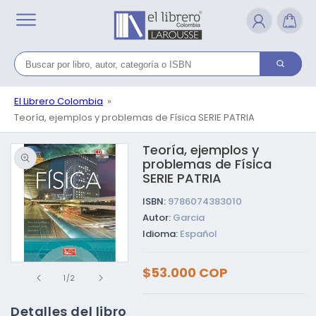
Ir
directamente
al contenido
El Librero Colombia
Teoría, ejemplos y problemas de Física SERIE PATRIA
Teoría, ejemplos y
Ir directamente a la
información del
problemas de Física
producto
SERIE PATRIA
ISBN:
9786074383010
Autor:
Garcia
Idioma:
Español
Precio
Abrir
$53.000 COP
habitual
de
elemento
1
/
2
multimedia
1
Detalles del libro
en