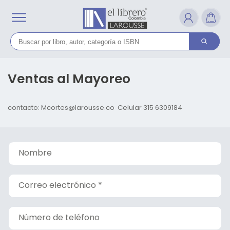
Ir
directamente
al contenido
Ventas al Mayoreo
contacto: Mcortes@larousse.co Celular 315 6309184
F
Nombre
o
r
Correo electrónico
*
m
u
l
Número de teléfono
a