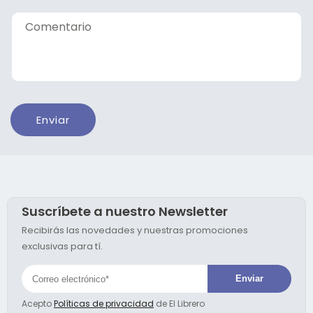
r
Comentario
i
o
d
e
c
Enviar
o
n
t
a
c
Suscríbete a nuestro Newsletter
t
o
Recibirás las novedades y nuestras promociones
exclusivas para tí.
Acepto
Políticas de privacidad
de El Librero