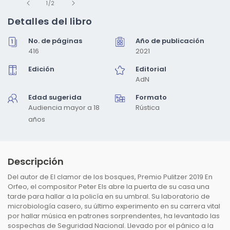
de
elemento
1
/
2
multimedia
1
Detalles del libro
en
una
No. de páginas
Año de publicación
ventana
modal
416
2021
Edición
Editorial
AdN
Edad sugerida
Formato
Audiencia mayor a 18
Rústica
años
Descripción
Del autor de El clamor de los bosques, Premio Pulitzer 2019 En
Orfeo, el compositor Peter Els abre la puerta de su casa una
tarde para hallar a la policía en su umbral. Su laboratorio de
microbiología casero, su último experimento en su carrera vital
por hallar música en patrones sorprendentes, ha levantado las
sospechas de Seguridad Nacional. Llevado por el pánico a la