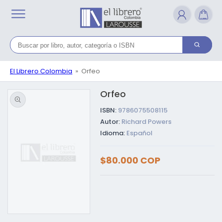
Ir
directamente
al contenido
El Librero Colombia
Orfeo
Orfeo
Ir directamente a la
información del
producto
ISBN:
9786075508115
Autor:
Richard Powers
Idioma:
Español
Precio
$80.000 COP
habitual
Abrir