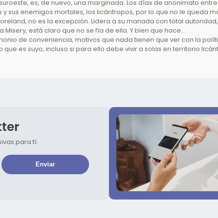
l suroeste, es, de nuevo, una marginada. Los días de anonimato entr
os y sus enemigos mortales, los licántropos, por lo que no le queda 
reland, no es la excepción. Lidera a su manada con total autoridad,
Misery, está claro que no se fía de ella. Y bien que hace…
nio de conveniencia, motivos que nada tienen que ver con la polític
que es suyo, incluso si para ello debe vivir a solas en territorio licá
tter
vas para tí.