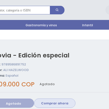
l
Gastronomía y vinos
Infantil
via - Edición especial
:
9789586891752
r:
ALI HAZELWOOD
ma:
Español
ecio
09.000 COP
Agotado
bitual
Comprar ahora
Agotado