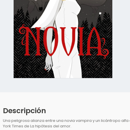
Abrir
elemento
multimedia
1
en
una
ventana
Descripción
modal
Una peligrosa alianza entre una novia vampira y un licántropo al
York Times de La hipótesis del amor.