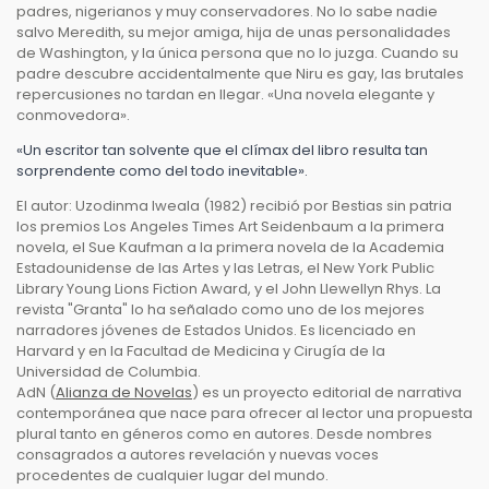
padres, nigerianos y muy conservadores. No lo sabe nadie
salvo Meredith, su mejor amiga, hija de unas personalidades
de Washington, y la única persona que no lo juzga. Cuando su
padre descubre accidentalmente que Niru es gay, las brutales
repercusiones no tardan en llegar. «Una novela elegante y
conmovedora».
«Un escritor tan solvente que el clímax del libro resulta tan
sorprendente como del todo inevitable».
El autor: Uzodinma Iweala (1982) recibió por Bestias sin patria
los premios Los Angeles Times Art Seidenbaum a la primera
novela, el Sue Kaufman a la primera novela de la Academia
Estadounidense de las Artes y las Letras, el New York Public
Library Young Lions Fiction Award, y el John Llewellyn Rhys. La
revista "Granta" lo ha señalado como uno de los mejores
narradores jóvenes de Estados Unidos. Es licenciado en
Harvard y en la Facultad de Medicina y Cirugía de la
Universidad de Columbia.
AdN (
Alianza de Novelas
) es un proyecto editorial de narrativa
contemporánea que nace para ofrecer al lector una propuesta
plural tanto en géneros como en autores. Desde nombres
consagrados a autores revelación y nuevas voces
procedentes de cualquier lugar del mundo.