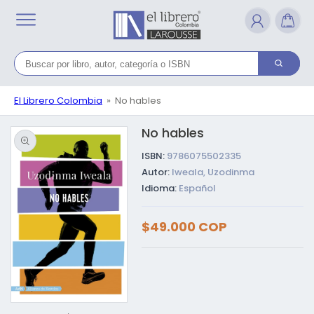
Ir
directamente
al contenido
El Librero Colombia
No hables
No hables
Ir directamente a la
información del
producto
ISBN:
9786075502335
Autor:
Iweala, Uzodinma
Idioma:
Español
Precio
$49.000 COP
habitual
Abrir