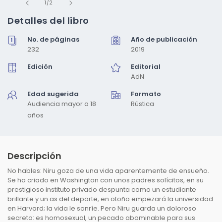
de
elemento
1
/
2
multimedia
1
Detalles del libro
en
una
No. de páginas
Año de publicación
ventana
modal
232
2019
Edición
Editorial
AdN
Edad sugerida
Formato
Audiencia mayor a 18
Rústica
años
Descripción
No hables: Niru goza de una vida aparentemente de ensueño.
Se ha criado en Washington con unos padres solícitos, en su
prestigioso instituto privado despunta como un estudiante
brillante y un as del deporte, en otoño empezará la universidad
en Harvard; la vida le sonríe. Pero Niru guarda un doloroso
secreto: es homosexual, un pecado abominable para sus