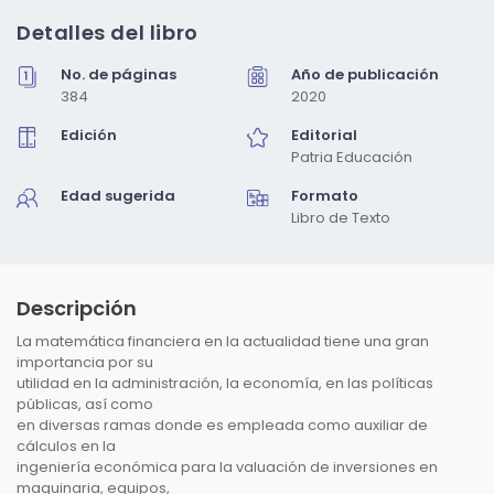
multimedia
1
Detalles del libro
en
una
No. de páginas
Año de publicación
ventana
modal
384
2020
Edición
Editorial
Patria Educación
Edad sugerida
Formato
Libro de Texto
Descripción
La matemática financiera en la actualidad tiene una gran
importancia por su
utilidad en la administración, la economía, en las políticas
públicas, así como
en diversas ramas donde es empleada como auxiliar de
cálculos en la
ingeniería económica para la valuación de inversiones en
maquinaria, equipos,