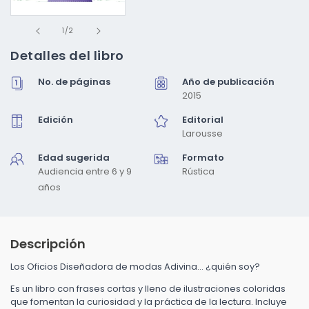
Abrir
de
elemento
1
/
2
multimedia
1
Detalles del libro
en
una
No. de páginas
Año de publicación
ventana
modal
2015
Edición
Editorial
Larousse
Edad sugerida
Formato
Audiencia entre 6 y 9
Rústica
años
Descripción
Los Oficios Diseñadora de modas Adivina… ¿quién soy?
Es un libro con frases cortas y lleno de ilustraciones coloridas
que fomentan la curiosidad y la práctica de la lectura. Incluye