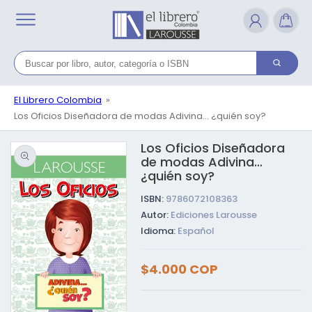
Ir
directamente
al contenido
El Librero Colombia
Los Oficios Diseñadora de modas Adivina… ¿quién soy?
Los Oficios Diseñadora
Ir directamente a la
información del
de modas Adivina…
producto
¿quién soy?
ISBN:
9786072108363
Autor:
Ediciones Larousse
Idioma:
Español
Precio
$4.000 COP
habitual