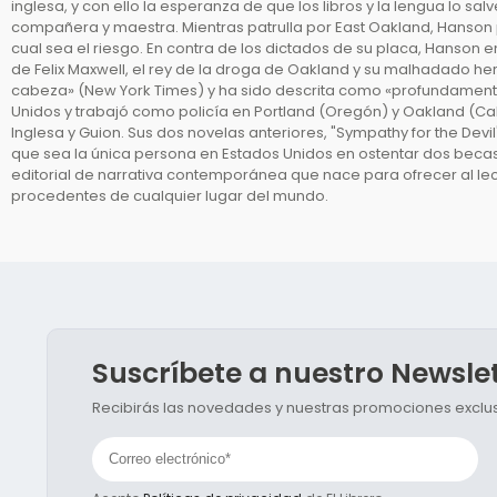
inglesa, y con ello la esperanza de que los libros y la lengua lo s
compañera y maestra. Mientras patrulla por East Oakland, Hanson pr
cual sea el riesgo. En contra de los dictados de su placa, Hanson 
de Felix Maxwell, el rey de la droga de Oakland y su malhadado her
cabeza» (New York Times) y ha sido descrita como «profundamente a
Unidos y trabajó como policía en Portland (Oregón) y Oakland (Cali
Inglesa y Guion. Sus dos novelas anteriores, "Sympathy for the Dev
que sea la única persona en Estados Unidos en ostentar dos becas n
editorial de narrativa contemporánea que nace para ofrecer al l
procedentes de cualquier lugar del mundo.
Suscríbete a nuestro Newsle
Recibirás las novedades y nuestras promociones exclusi