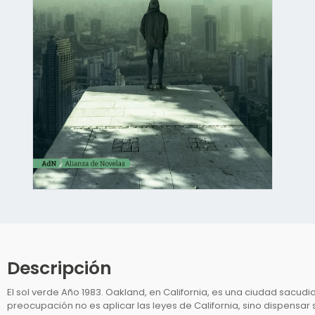
Abrir
elemento
multimedia
1
en
una
ventana
Descripción
modal
El sol verde Año 1983. Oakland, en California, es una ciudad sacudid
preocupación no es aplicar las leyes de California, sino dispensar s