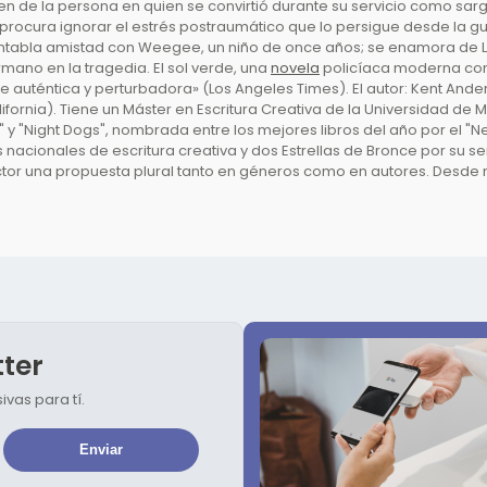
alven de la persona en quien se convirtió durante su servicio como s
ocura ignorar el estrés postraumático que lo persigue desde la guerr
entabla amistad con Weegee, un niño de once años; se enamora de Liby
mano en la tragedia. El sol verde, una
novela
policíaca moderna como 
uténtica y perturbadora» (Los Angeles Times). El autor: Kent Ander
fornia). Tiene un Máster en Escritura Creativa de la Universidad de
il" y "Night Dogs", nombrada entre los mejores libros del año por e
acionales de escritura creativa y dos Estrellas de Bronce por su se
ector una propuesta plural tanto en géneros como en autores. Desd
tter
vas para tí.