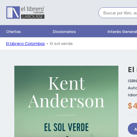
Ir
directamente
al contenido
Ofertas
Diccionarios
Interés Genera
El Librero Colombia
El sol verde
El
Ir directamente a
la información del
producto
ISBN
Auto
Idio
Pr
$4
ha
A