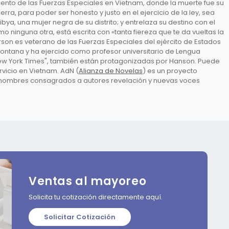
argento de las Fuerzas Especiales en Vietnam, donde la muerte fue su
a, para poder ser honesto y justo en el ejercicio de la ley, sea
a, una mujer negra de su distrito; y entrelaza su destino con el
ninguna otra, está escrita con «tanta fiereza que te da vueltas la
son es veterano de las Fuerzas Especiales del ejército de Estados
 Montana y ha ejercido como profesor universitario de Lengua
l "New York Times", también están protagonizadas por Hanson. Puede
rvicio en Vietnam. AdN (
Alianza de Novelas
) es un proyecto
e nombres consagrados a autores revelación y nuevas voces
Ventas al mayoreo
Solicita tu cotización directamente aquí.
Solicitar Cotización