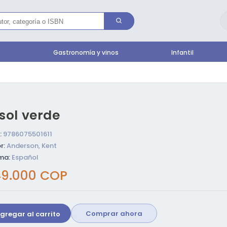
l
Gastronomía y vinos
Infantil
 sol verde
:
9786075501611
r:
Anderson, Kent
ma:
Español
ecio
9.000 COP
bitual
Comprar ahora
gregar al carrito