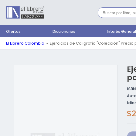
Ir
directamente
al contenido
Ofertas
Diccionarios
Interés Genera
El Librero Colombia
Ejercicios de Caligrafía "Colección" Precio
Ej
Ir directamente a
la información del
producto
po
ISBN
Auto
Idio
Pr
$2
ha