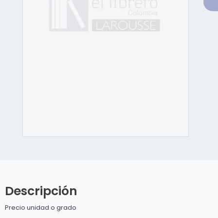
Abrir
elemento
multimedia
1
en
una
ventana
Descripción
modal
Precio unidad o grado