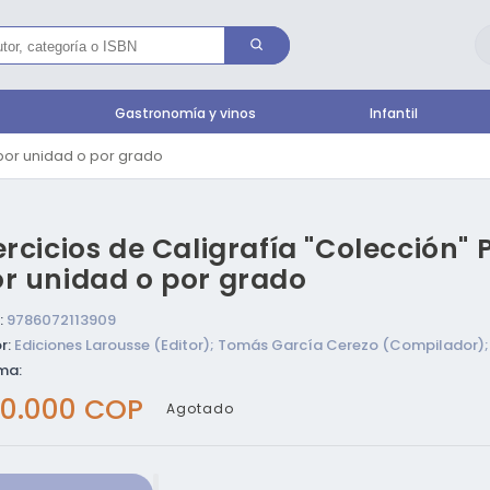
l
Gastronomía y vinos
Infantil
 por unidad o por grado
ercicios de Caligrafía "Colección" 
r unidad o por grado
:
9786072113909
r:
Ediciones Larousse (Editor); Tomás García Cerezo (Compilador);
ma:
ecio
0.000 COP
Agotado
bitual