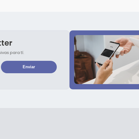
tter
vas para tí.