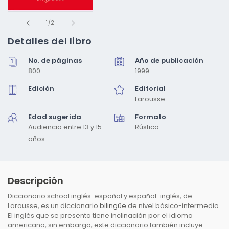
Abrir
de
elemento
1
/
2
multimedia
1
Detalles del libro
en
una
No. de páginas
Año de publicación
ventana
modal
800
1999
Edición
Editorial
Larousse
Edad sugerida
Formato
Audiencia entre 13 y 15
Rústica
años
Descripción
Diccionario school inglés-español y español-inglés, de
Larousse, es un diccionario
bilingüe
de nivel básico-intermedio.
El inglés que se presenta tiene inclinación por el idioma
americano, sin embargo, este diccionario también incluye