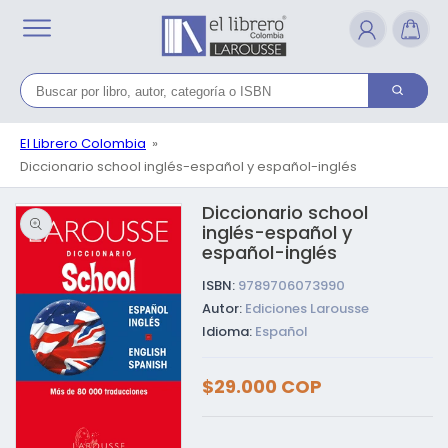
Ir
directamente
al contenido
El Librero Colombia
Diccionario school inglés-español y español-inglés
Diccionario school
Ir directamente a la
información del
inglés-español y
producto
español-inglés
ISBN:
9789706073990
Autor:
Ediciones Larousse
Idioma:
Español
Precio
$29.000 COP
habitual