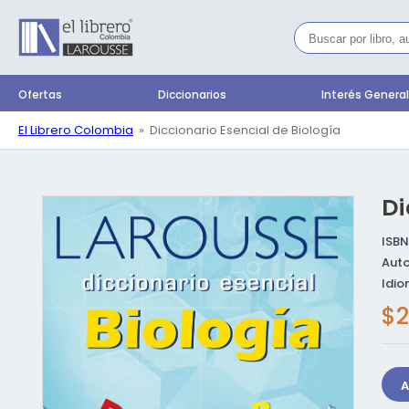
Ir
directamente
al contenido
Ofertas
Diccionarios
Interés Genera
El Librero Colombia
Diccionario Esencial de Biología
Di
Ir directamente a
la información del
producto
ISBN
Auto
Idio
Pr
$2
ha
A