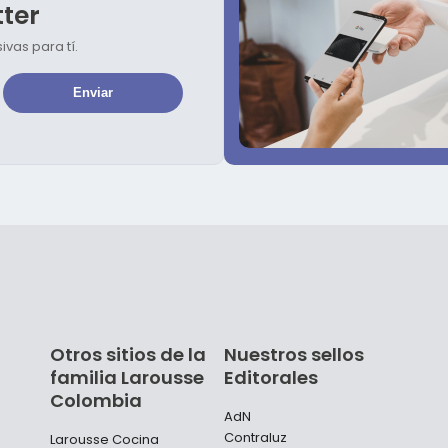
tter
vas para tí.
Otros sitios de la
Nuestros sellos
familia Larousse
Editorales
Colombia
AdN
Contraluz
Larousse Cocina