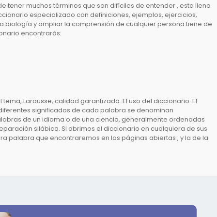
e tener muchos términos que son difíciles de entender , esta lleno
cionario especializado con definiciones, ejemplos, ejercicios,
 la biología y ampliar la comprensión de cualquier persona tiene de
onario encontrarás:
 tema, Larousse, calidad garantizada. El uso del diccionario: El
s diferentes significados de cada palabra se denominan
alabras de un idioma o de una ciencia, generalmente ordenadas
eparación silábica. Si abrimos el diccionario en cualquiera de sus
a palabra que encontraremos en las páginas abiertas , y la de la