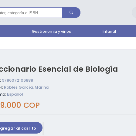
l
Gastronomía y vinos
Infantil
ccionario Esencial de Biología
:
9786072106888
r:
Robles García, Marina
ma:
Español
ecio
9.000 COP
bitual
gregar al carrito