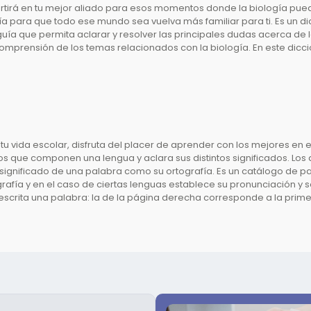
vertirá en tu mejor aliado para esos momentos donde la biología pued
 para que todo ese mundo sea vuelva más familiar para ti. Es un dic
 guía que permita aclarar y resolver las principales dudas acerca de
omprensión de los temas relacionados con la biología. En este dicci
tu vida escolar, disfruta del placer de aprender con los mejores en el
blos que componen una lengua y aclara sus distintos significados. Lo
l significado de una palabra como su ortografía.
Es un catálogo de p
rafía y en el caso de ciertas lenguas establece su pronunciación y s
rita una palabra: la de la página derecha corresponde a la primer