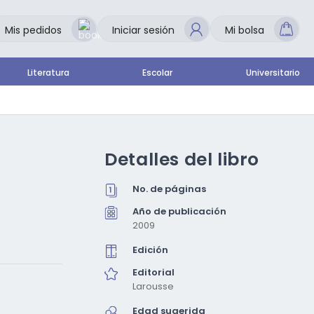
Mis pedidos
Iniciar sesión
Mi bolsa
Literatura
Escolar
Universitario
Detalles del libro
No. de páginas
Año de publicación
2009
Edición
Editorial
Larousse
Edad sugerida