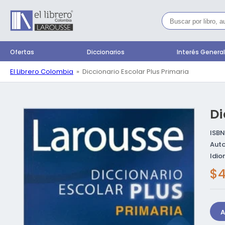
Ir
directamente
al contenido
Ofertas
Diccionarios
Interés Genera
El Librero Colombia
Diccionario Escolar Plus Primaria
Di
Ir directamente a
la información del
producto
ISBN
Auto
Idio
Pr
$4
ha
A