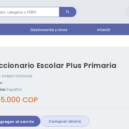
l
Gastronomía y vinos
Infantil
ccionario Escolar Plus Primaria
:
9786072100046
r:
ma:
Español
ecio
5.000 COP
bitual
Comprar ahora
gregar al carrito