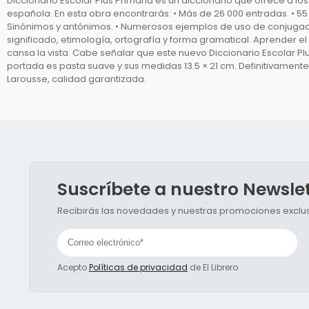
Diccionario Escolar Plus Primaria es un diccionario que ofrece a l
española. En esta obra encontrarás: • Más de 26 000 entradas. • 55
Sinónimos y antónimos. • Numerosos ejemplos de uso de conjugació
significado, etimología, ortografía y forma gramatical. Aprender el
cansa la vista. Cabe señalar que este nuevo Diccionario Escolar P
portada es pasta suave y sus medidas 13.5 × 21 cm. Definitivamente 
Larousse, calidad garantizada.
Suscríbete a nuestro Newsle
Recibirás las novedades y nuestras promociones exclusi
Acepto
Políticas de privacidad
de El Librero