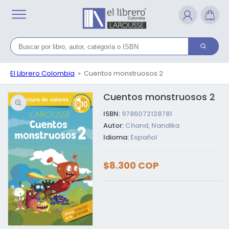
Ir
directamente
al contenido
El Librero Colombia
Cuentos monstruosos 2
Cuentos monstruosos 2
Ir directamente a la
información del
producto
ISBN:
9786072128781
Autor:
Chand, Nandika
Idioma:
Español
Precio
$8.300 COP
habitual