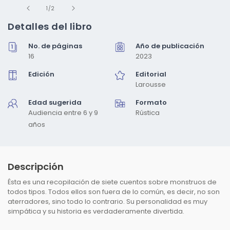
Abrir
de
elemento
1
/
2
multimedia
1
Detalles del libro
en
una
No. de páginas
Año de publicación
ventana
modal
16
2023
Edición
Editorial
Larousse
Edad sugerida
Formato
Audiencia entre 6 y 9
Rústica
años
Descripción
Ésta es una recopilación de siete cuentos sobre monstruos de
todos tipos. Todos ellos son fuera de lo común, es decir, no son
aterradores, sino todo lo contrario. Su personalidad es muy
simpática y su historia es verdaderamente divertida.