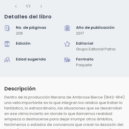
Abrir
de
elemento
1
/
2
multimedia
1
Detalles del libro
en
una
No. de páginas
Año de publicación
ventana
modal
208
2017
Edición
Editorial
Grupo Editorial Patria
Edad sugerida
Formato
Paquete
Descripción
Dentro de la producción literaria de Ambrose Bierce (1842-1914)
una veta importante es la que integran los relatos que tratan lo
fantástico, lo extraordinario, las situaciones que se desarrollan
en ese clima incierto en donde lo que llamamos realidad
empieza a deshacerse para dejar irrumpir otros ámbitos,
fenómenos o estados de conciencia que crean la desazón del