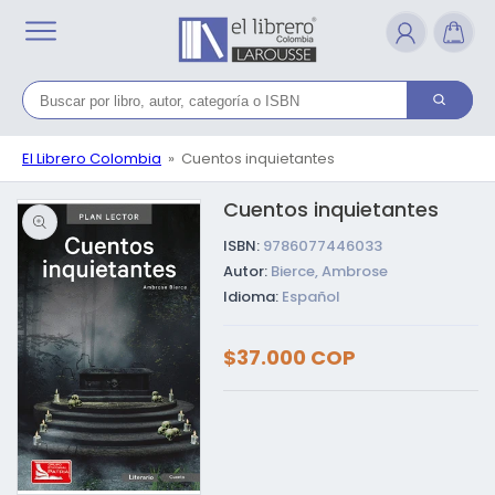
Ir
directamente
al contenido
El Librero Colombia
Cuentos inquietantes
Cuentos inquietantes
Ir directamente a la
información del
producto
ISBN:
9786077446033
Autor:
Bierce, Ambrose
Idioma:
Español
Precio
$37.000 COP
habitual