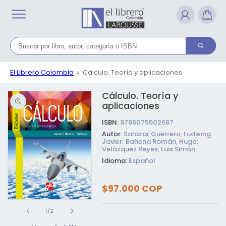
Ir
directamente
al contenido
El Librero Colombia
Cálculo. Teoría y aplicaciones
Cálculo. Teoría y
Ir directamente a la
información del
aplicaciones
producto
ISBN:
9786075502687
Autor:
Salazar Guerrero, Ludwing
Javier; Bahena Román, Hugo;
Velázquez Reyes, Luis Simón
Idioma:
Español
Precio
$97.000 COP
habitual
Abrir
de
elemento
1
/
2
multimedia
1