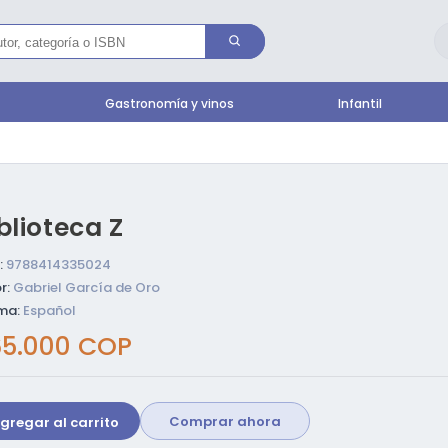
l
Gastronomía y vinos
Infantil
blioteca Z
:
9788414335024
r:
Gabriel García de Oro
ma:
Español
ecio
5.000 COP
bitual
Comprar ahora
gregar al carrito