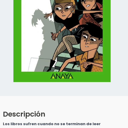
Abrir
elemento
multimedia
1
en
una
ventana
Descripción
modal
Los libros sufren cuando no se terminan de leer