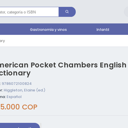
l
Gastronomía y vinos
Infantil
ary
erican Pocket Chambers English
ctionary
:
9786072100824
r:
Higgleton, Elaine (ed.)
ma:
Español
ecio
5.000 COP
bitual