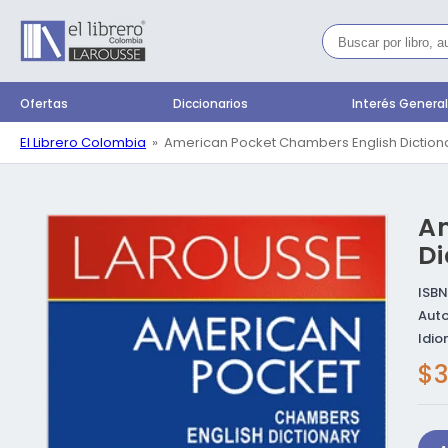
Ir
directamente
al contenido
Ofertas
Diccionarios
Interés Genera
El Librero Colombia
American Pocket Chambers English Diction
Am
Ir directamente a
la información del
producto
Di
ISBN
Auto
Idio
Pr
$3
ha