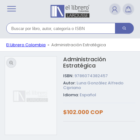
Ir
directamente
al contenido
El Librero Colombia
Administración Estratégica
Administración
Ir directamente a la
información del
Estratégica
producto
ISBN:
9786074382457
Autor:
Luna González Alfredo
Cipriano
Idioma:
Español
Precio
$102.000 COP
habitual
Abrir