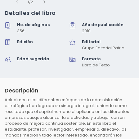
de
elemento
1
/
2
multimedia
1
Detalles del libro
en
una
No. de páginas
Año de publicación
ventana
modal
356
2010
Edición
Editorial
Grupo Editorial Patria
Edad sugerida
Formato
Libro de Texto
Descripción
Actualmente los diferentes enfoques de la administración
estratégica han logrado su sinergia integral, teniendo como
resultado que el capital humano al aplicarlo en las diferentes
empresas busque alcanzar la efectividad y trabajar con un
proceso de mejora continua sostenible. En este libro el
estudiante, profesor, investigador, empresario, directivo, los
mandos medios y todo lector interesado, encontrarán los