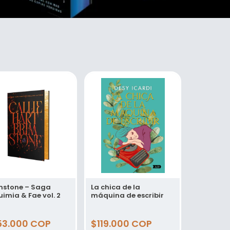
mstone – Saga
La chica de la
uimia & Fae vol. 2
máquina de escribir
ecio
53.000 COP
Precio
$119.000 COP