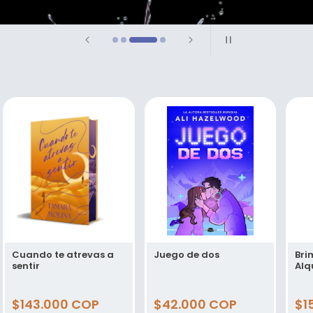
Cuando te atrevas a
Juego de dos
Bri
sentir
Alq
Precio
$143.000 COP
Precio
$42.000 COP
Pr
$1