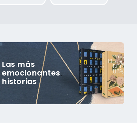
bitual
habitual
Las más
emocionantes
historias