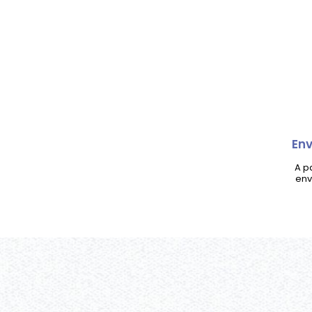
Env
A p
env