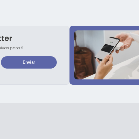
tter
vas para tí.