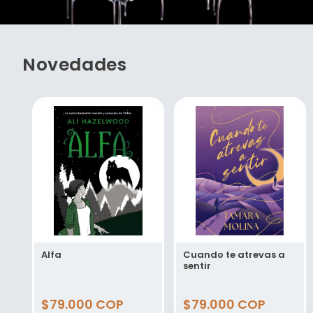
Novedades
Alfa
Cuando te atrevas a
sentir
Precio
$79.000 COP
Precio
$79.000 COP