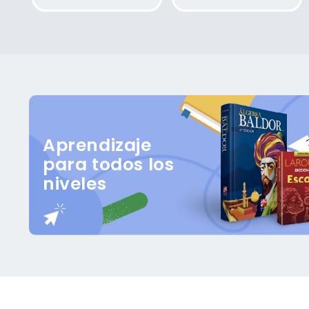
habitual
habitual
Aprendizaje
para todos los
niveles