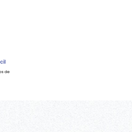
cil
os de